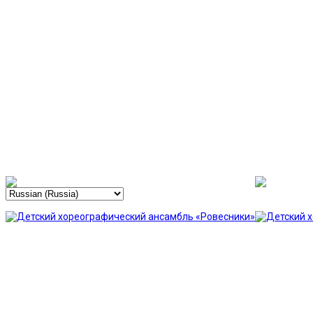
Законы ансамбля
Зарубежная пресса о нас
Достижения
Учебный процесс
Расписание занятий
Репетиции
Мероприятия
Объявления
Выступления
Календарь выступлений
История выступлений
Новости
Фотогалерея
Безопасность
Контакты
Сведения об образовательной
организации
Основные сведения
Структура и органы управления
образовательной организацией
Документы