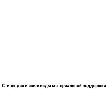
Патриотическое воспитание
Благотворительная
деятельность
Гастроли и фестивали
Оркестр
Законы ансамбля
Зарубежная пресса о нас
Достижения
Учебный процесс
Расписание занятий
Репетиции
Мероприятия
Объявления
Выступления
Календарь выступлений
История выступлений
Новости
Фотогалерея
Безопасность
Контакты
Стипендии и иные виды материальной поддержки