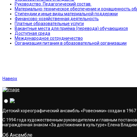
Руководство. Педагогический состав.
Материально-техническое обеспечение и оснащенность об
Стипендии и иные виды материальной поддержки
Финансово-хозяйственная деятельность
Платные образовательные услуги
Вакантные места для приёма (перевода) обучающихся
Доступная среда
Международное сотрудничество
Организация питания в образовательной организации
Наверх
Детский хореографический ансамбль «Ровесники» создан в 196
С 1994 года художественным руководителем и главным постанов
награждённая знаком «За достижения в культуре» Елена Влади
Об Ансамбле